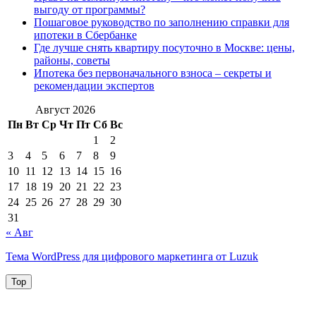
выгоду от программы?
Пошаговое руководство по заполнению справки для
ипотеки в Сбербанке
Где лучше снять квартиру посуточно в Москве: цены,
районы, советы
Ипотека без первоначального взноса – секреты и
рекомендации экспертов
Август 2026
Пн
Вт
Ср
Чт
Пт
Сб
Вс
1
2
3
4
5
6
7
8
9
10
11
12
13
14
15
16
17
18
19
20
21
22
23
24
25
26
27
28
29
30
31
« Авг
Тема WordPress для цифрового маркетинга от Luzuk
Top