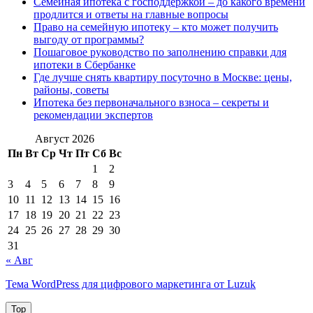
Семейная ипотека с господдержкой – до какого времени
продлится и ответы на главные вопросы
Право на семейную ипотеку – кто может получить
выгоду от программы?
Пошаговое руководство по заполнению справки для
ипотеки в Сбербанке
Где лучше снять квартиру посуточно в Москве: цены,
районы, советы
Ипотека без первоначального взноса – секреты и
рекомендации экспертов
Август 2026
Пн
Вт
Ср
Чт
Пт
Сб
Вс
1
2
3
4
5
6
7
8
9
10
11
12
13
14
15
16
17
18
19
20
21
22
23
24
25
26
27
28
29
30
31
« Авг
Тема WordPress для цифрового маркетинга от Luzuk
Top