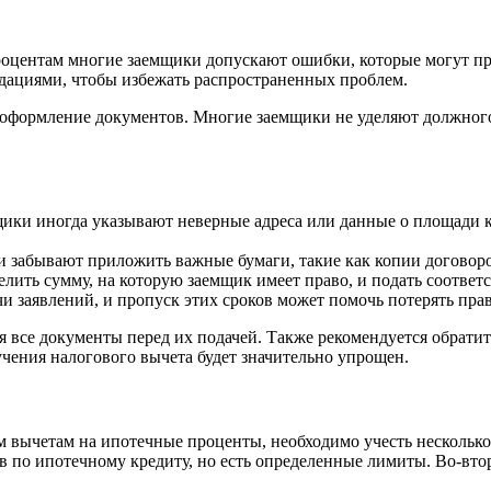
оцентам многие заемщики допускают ошибки, которые могут при
ндациями, чтобы избежать распространенных проблем.
 оформление документов. Многие заемщики не уделяют должного
ики иногда указывают неверные адреса или данные о площади к
 забывают приложить важные бумаги, такие как копии договор
лить сумму, на которую заемщик имеет право, и подать соотве
чи заявлений, и пропуск этих сроков может помочь потерять пра
все документы перед их подачей. Также рекомендуется обратить
учения налогового вычета будет значительно упрощен.
 вычетам на ипотечные проценты, необходимо учесть несколько
в по ипотечному кредиту, но есть определенные лимиты. Во-вто