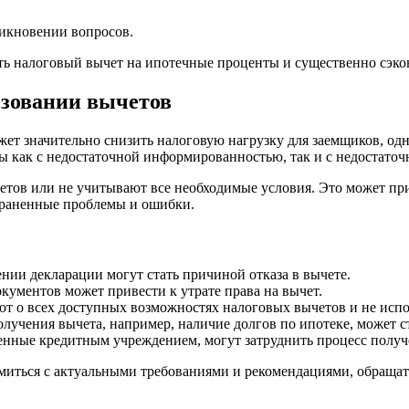
икновении вопросов.
ь налоговый вычет на ипотечные проценты и существенно сэко
зовании вычетов
ет значительно снизить налоговую нагрузку для заемщиков, од
 как с недостаточной информированностью, так и с недостаточ
тов или не учитывают все необходимые условия. Это может при
траненные проблемы и ошибки.
ии декларации могут стать причиной отказа в вычете.
ументов может привести к утрате права на вычет.
т о всех доступных возможностях налоговых вычетов и не испо
учения вычета, например, наличие долгов по ипотеке, может с
нные кредитным учреждением, могут затруднить процесс получ
омиться с актуальными требованиями и рекомендациями, обраща