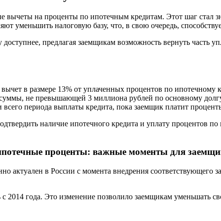
вые вычеты на проценты по ипотечным кредитам. Этот шаг стал
ют уменьшить налоговую базу, что, в свою очередь, способству
ку доступнее, предлагая заемщикам возможность вернуть часть у
вычет в размере 13% от уплаченных процентов по ипотечному к
 суммы, не превышающей 3 миллиона рублей по основному долг
 всего периода выплаты кредита, пока заемщик платит процент
подтвердить наличие ипотечного кредита и уплату процентов по
 ипотечные проценты: важные моменты для заемщ
но актуален в России с момента внедрения соответствующего з
с 2014 года. Это изменение позволило заемщикам уменьшать сво