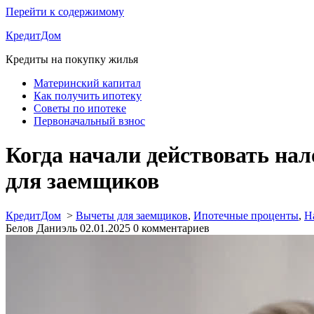
Перейти к содержимому
КредитДом
Кредиты на покупку жилья
Материнский капитал
Как получить ипотеку
Советы по ипотеке
Первоначальный взнос
Когда начали действовать на
для заемщиков
КредитДом
>
Вычеты для заемщиков
,
Ипотечные проценты
,
Н
Белов Даниэль
02.01.2025
0 комментариев