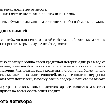
дтверждающие деятельность.
– подтверждение доходов от этих источников.
ходимые бумаги в актуальном состоянии, чтобы избежать ненужны
одных камней
 с ошибками или недостоверной информацией, которые могут по
и и принять меры в случае необходимости.
ь бесплатную копию своей кредитной истории один раз в год о
ректны, и нет ошибок, таких как ошибочные задолженности или 
 истории.
Чем дольше ваша кредитная история, тем более привле
есколько активных задолженностей, их лучше погасить перед под
ют этот показатель, поэтому важно поддерживать его на высок
 и устранение возможных недочетов заранее помогут вам быстре
ризов во время оформления кредита.
ого договора