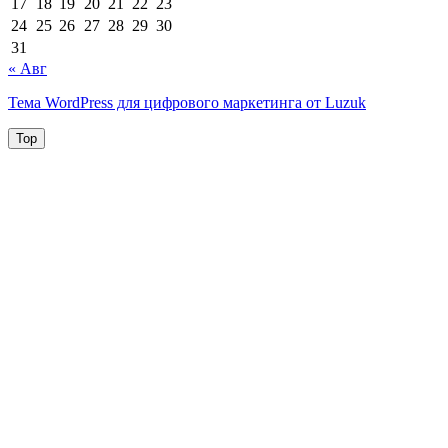
17
18
19
20
21
22
23
24
25
26
27
28
29
30
31
« Авг
Тема WordPress для цифрового маркетинга от Luzuk
Top