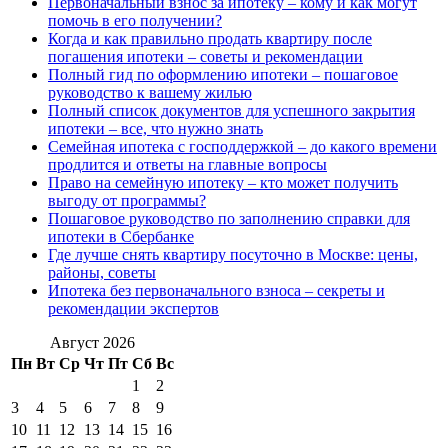
Первоначальный взнос за ипотеку – кому и как могут
помочь в его получении?
Когда и как правильно продать квартиру после
погашения ипотеки – советы и рекомендации
Полный гид по оформлению ипотеки – пошаговое
руководство к вашему жилью
Полный список документов для успешного закрытия
ипотеки – все, что нужно знать
Семейная ипотека с господдержкой – до какого времени
продлится и ответы на главные вопросы
Право на семейную ипотеку – кто может получить
выгоду от программы?
Пошаговое руководство по заполнению справки для
ипотеки в Сбербанке
Где лучше снять квартиру посуточно в Москве: цены,
районы, советы
Ипотека без первоначального взноса – секреты и
рекомендации экспертов
Август 2026
Пн
Вт
Ср
Чт
Пт
Сб
Вс
1
2
3
4
5
6
7
8
9
10
11
12
13
14
15
16