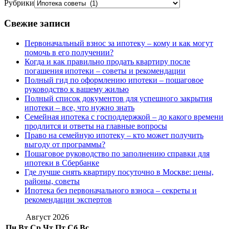
Рубрики
Свежие записи
Первоначальный взнос за ипотеку – кому и как могут
помочь в его получении?
Когда и как правильно продать квартиру после
погашения ипотеки – советы и рекомендации
Полный гид по оформлению ипотеки – пошаговое
руководство к вашему жилью
Полный список документов для успешного закрытия
ипотеки – все, что нужно знать
Семейная ипотека с господдержкой – до какого времени
продлится и ответы на главные вопросы
Право на семейную ипотеку – кто может получить
выгоду от программы?
Пошаговое руководство по заполнению справки для
ипотеки в Сбербанке
Где лучше снять квартиру посуточно в Москве: цены,
районы, советы
Ипотека без первоначального взноса – секреты и
рекомендации экспертов
Август 2026
Пн
Вт
Ср
Чт
Пт
Сб
Вс